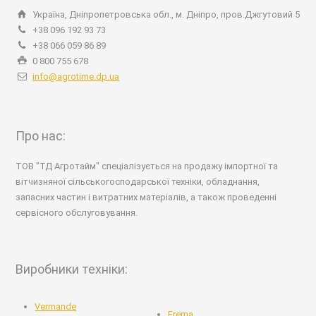
Україна, Дніпропетровська обл., м. Дніпро, пров.Джгутовий 5
+38 096 192 93 73
+38 066 059 86 89
0 800 755 678
info@agrotime.dp.ua
Про нас:
ТОВ "ТД Агротайм" спеціалізується на продажу імпортної та
вітчизняної сільськогосподарської техніки, обладнання,
запасних частин і витратних матеріалів, а також проведенні
сервісного обслуговування.
Виробники техніки:
Vermande
Frema