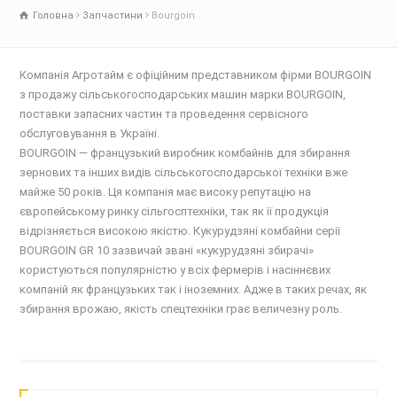
Головна
Запчастини
Bourgoin
Компанія Агротайм є офіційним представником фірми BOURGOIN
з продажу сільськогосподарських машин марки BOURGOIN,
поставки запасних частин та проведення сервісного
обслуговування в Україні.
BOURGOIN — французький виробник комбайнів для збирання
зернових та інших видів сільськогосподарської техніки вже
майже 50 років. Ця компанія має високу репутацію на
європейському ринку сільгосптехніки, так як її продукція
відрізняється високою якістю. Кукурудзяні комбайни серії
BOURGOIN GR 10 зазвичай звані «кукурудзяні збирачі»
користуються популярністю у всіх фермерів і насіннєвих
компаній як французьких так і іноземних. Адже в таких речах, як
збирання врожаю, якість спецтехніки грає величезну роль.