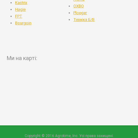
Kastrix
OXBO
Hagie
Ploeger
FPT
Техніка Б/В
Bourgoin
Ми на карті:
Copyright © 2016 Agrotime, Inc. Усі права захищені.