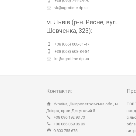
+38 (096) 744-24-70
vk@agrotime.dp.ua
м. Львів (р-н. Рясне, вул.
Шевченка, 323):
+38 (066) 008-31-47
+38 (068) 608-84-84
kn@agrotime.dp.ua
Контакти:
Про
Україна, Дніпропетровська обл., м.
ТОВ 
Дніпро, пров.Джгутовий 5
прод
+38 096 192 93 73
сіль
+38 066 059 86 89
обла
0 800 755 678
витр