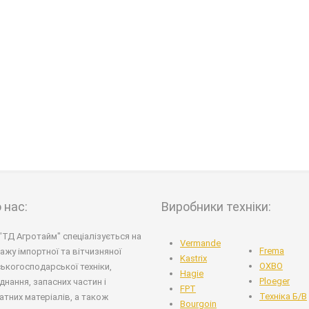
 нас:
Виробники техніки:
"ТД Агротайм" спеціалізується на
Vermande
Frema
ажу імпортної та вітчизняної
Kastrix
OXBO
ськогосподарської техніки,
Hagie
Ploeger
днання, запасних частин і
FPT
Техніка Б/В
атних матеріалів, а також
Bourgoin