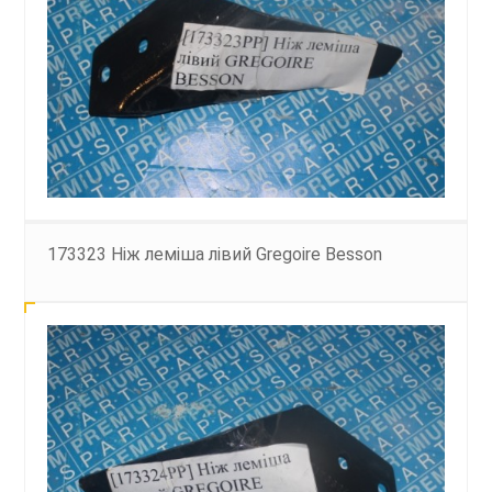
173323 Ніж леміша лівий Gregoire Besson