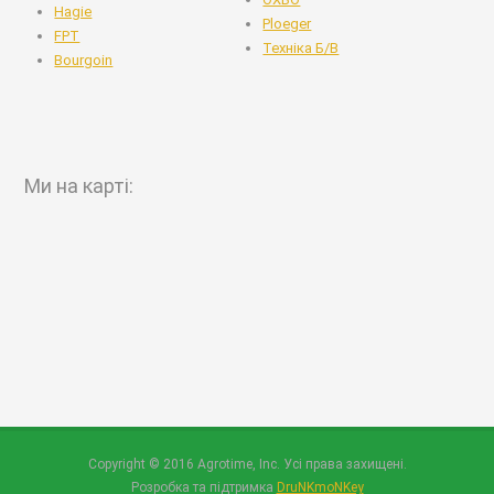
Hagie
Ploeger
FPT
Техніка Б/В
Bourgoin
Ми на карті:
Copyright © 2016 Agrotime, Inc. Усі права захищені.
Розробка та підтримка
DruNKmoNKey