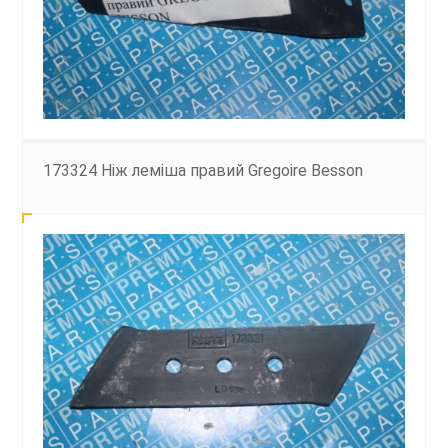
173324 Ніж леміша правий Gregoire Besson