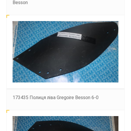
Besson
173435 Полиця ліва Gregoire Besson 6-0