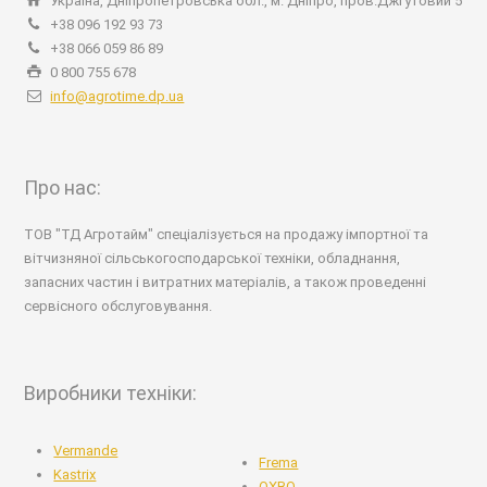
Україна, Дніпропетровська обл., м. Дніпро, пров.Джгутовий 5
+38 096 192 93 73
+38 066 059 86 89
0 800 755 678
info@agrotime.dp.ua
Про нас:
ТОВ "ТД Агротайм" спеціалізується на продажу імпортної та
вітчизняної сільськогосподарської техніки, обладнання,
запасних частин і витратних матеріалів, а також проведенні
сервісного обслуговування.
Виробники техніки:
Vermande
Frema
Kastrix
OXBO