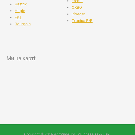
Frema
Kastrix
OXBO
Hagie
Ploeger
FPT
Техніка Б/В
Bourgoin
Ми на карті:
Copyright © 2016 Agrotime, Inc. Усі права захищені.