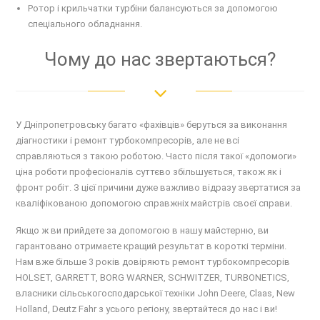
Ротор і крильчатки турбіни балансуються за допомогою
спеціального обладнання.
Чому до нас звертаються?
У Дніпропетровську багато «фахівців» беруться за виконання
діагностики і ремонт турбокомпресорів, але не всі
справляються з такою роботою. Часто після такої «допомоги»
ціна роботи професіоналів суттєво збільшується, також як і
фронт робіт. З цієї причини дуже важливо відразу звертатися за
кваліфікованою допомогою справжніх майстрів своєї справи.
Якщо ж ви прийдете за допомогою в нашу майстерню, ви
гарантовано отримаєте кращий результат в короткі терміни.
Нам вже більше 3 років довіряють ремонт турбокомпресорів
HOLSET, GARRETT, BORG WARNER, SCHWITZER, TURBONETICS,
власники сільськогосподарської техніки John Deere, Claas, New
Holland, Deutz Fahr з усього регіону, звертайтеся до нас і ви!