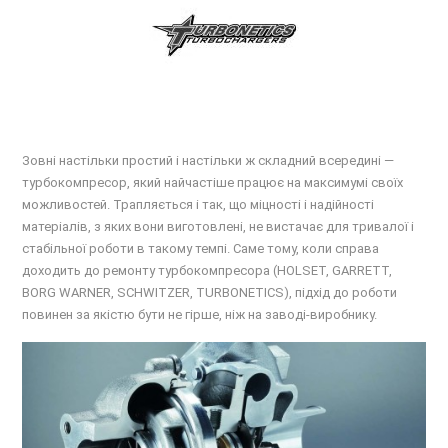
Зовні настільки простий і настільки ж складний всередині —
турбокомпресор, який найчастіше працює на максимумі своїх
можливостей. Трапляється і так, що міцності і надійності
матеріалів, з яких вони виготовлені, не вистачає для тривалої і
стабільної роботи в такому темпі. Саме тому, коли справа
доходить до ремонту турбокомпресора (HOLSET, GARRETT,
BORG WARNER, SCHWITZER, TURBONETICS), підхід до роботи
повинен за якістю бути не гірше, ніж на заводі-виробнику.