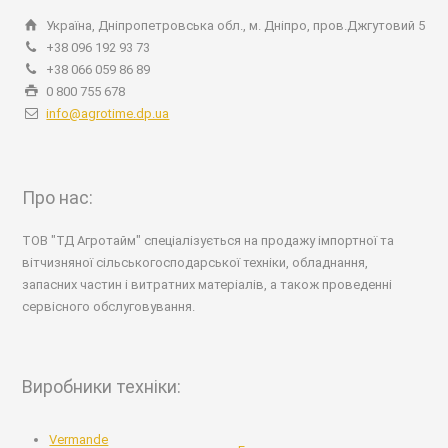
Україна, Дніпропетровська обл., м. Дніпро, пров.Джгутовий 5
+38 096 192 93 73
+38 066 059 86 89
0 800 755 678
info@agrotime.dp.ua
Про нас:
ТОВ "ТД Агротайм" спеціалізується на продажу імпортної та
вітчизняної сільськогосподарської техніки, обладнання,
запасних частин і витратних матеріалів, а також проведенні
сервісного обслуговування.
Виробники техніки:
Vermande