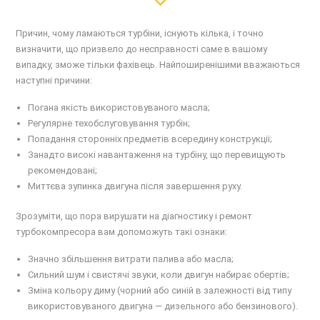
Причин, чому ламаються турбіни, існують кілька, і точно
визначити, що призвело до несправності саме в вашому
випадку, зможе тільки фахівець. Найпоширенішими вважаються
наступні причини:
Погана якість використовуваного масла;
Регулярне техобслуговування турбін;
Попадання сторонніх предметів всередину конструкції;
Занадто високі навантаження на турбіну, що перевищують
рекомендовані;
Миттєва зупинка двигуна після завершення руху.
Зрозуміти, що пора вирушати на діагностику і ремонт
турбокомпресора вам допоможуть такі ознаки:
Значно збільшення витрати палива або масла;
Сильний шум і свистячі звуки, коли двигун набирає обертів;
Зміна кольору диму (чорний або синій в залежності від типу
використовуваного двигуна — дизельного або бензинового).