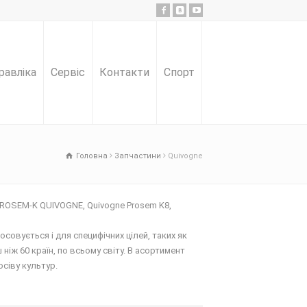
равліка
Сервіс
Контакти
Спорт
Головна
Запчастини
Quivogne
 PROSEM-K QUIVOGNE, Quivogne Prosem K8,
осовується і для специфічних цілей, таких як
ніж 60 країн, по всьому світу. В асортимент
осіву культур.