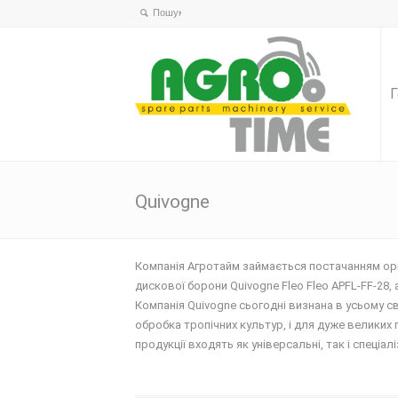
Г
Quivogne
Компанія Агротайм займається постачанням ориг
дискової борони Quivogne Fleo Fleo APFL-FF-28, 
Компанія Quivogne сьогодні визнана в усьому сві
обробка тропічних культур, і для дуже великих 
продукції входять як універсальні, так і спеціал