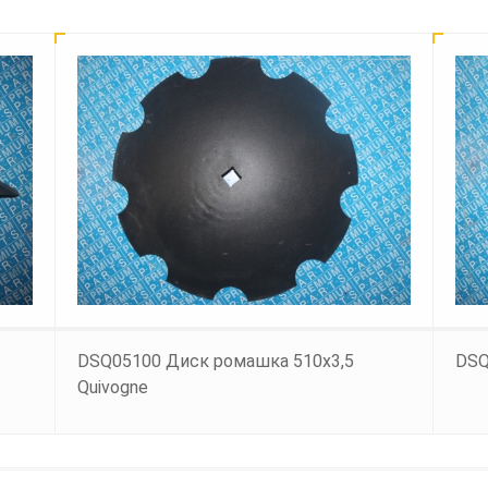
DSQ05100 Диск ромашка 510х3,5
DSQ
Quivogne