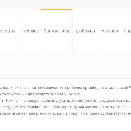
оловна
Техніка
Запчастини
Добрива
Насіння
Гід
інальних та аналогових запчастин і робочих органів для сівалок серії
а також техніки для захисту рослин Quivogne.
ті. Компанія отримує чудові відгуки від користувачів продукції, яка заст
господарств у Східній Європі. Quivogne в даний час поширюється в більш 
ізовані агрегати для різних операцій, в тому числі і для обробки ґрунту і п