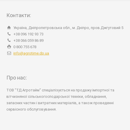
Контакти:
Україна, Дніпропетровська обл., м. Дніпро, пров.Джгутовий 5
+38 096 192 93 73
+38 066 059 86 89
0 800 755 678
info@agrotime.dp.ua
Про нас:
ТОВ "ТД Агротайм" спеціалізується на продажу імпортної та
вітчизняної сільськогосподарської техніки, обладнання,
запасних частин і витратних матеріалів, а також проведенні
сервісного обслуговування.