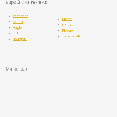
Виробники техніки:
Vermande
Frema
Kastrix
OXBO
Hagie
Ploeger
FPT
Техніка Б/В
Bourgoin
Ми на карті: