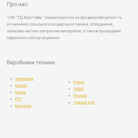
0 800 755 678
info@agrotime.dp.ua
Про нас:
ТОВ "ТД Агротайм" спеціалізується на продажу імпортної та
вітчизняної сільськогосподарської техніки, обладнання,
запасних частин і витратних матеріалів, а також проведенні
сервісного обслуговування.
Виробники техніки:
Vermande
Frema
Kastrix
OXBO
Hagie
Ploeger
FPT
Техніка Б/В
Bourgoin