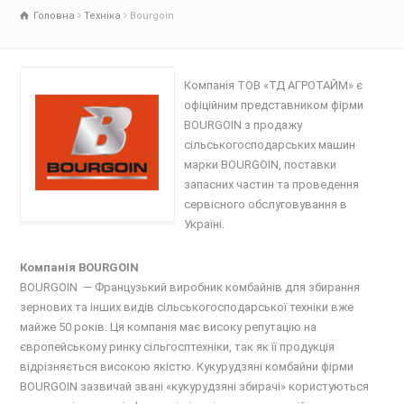
Головна
Техніка
Bourgoin
Компанія ТОВ «ТД АГРОТАЙМ» є
офіційним представником фірми
BOURGOIN з продажу
сільськогосподарських машин
марки BOURGOIN, поставки
запасних частин та проведення
сервісного обслуговування в
Україні.
Компанія BOURGOIN
BOURGOIN — Французький виробник комбайнів для збирання
зернових та інших видів сільськогосподарської техніки вже
майже 50 років. Ця компанія має високу репутацію на
європейському ринку сільгосптехніки, так як її продукція
відрізняється високою якістю. Кукурудзяні комбайни фірми
BOURGOIN зазвичай звані «кукурудзяні збирачі» користуються