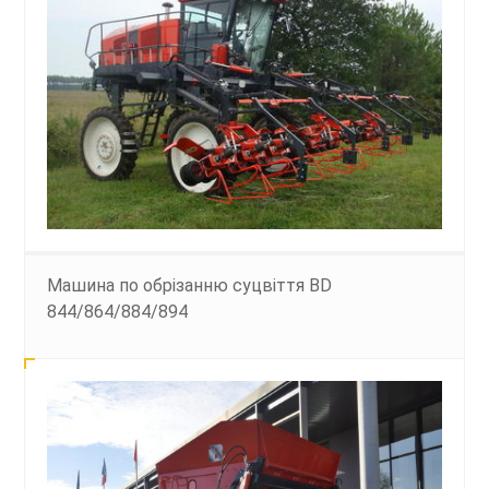
Машина по обрізанню суцвіття BD
844/864/884/894