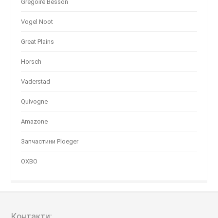
Gregoire Besson
Vogel Noot
Great Plains
Horsch
Vaderstad
Quivogne
Amazone
Запчастини Ploeger
OXBO
Контакти: