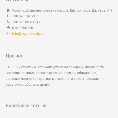
Україна, Дніпропетровська обл., м. Дніпро, пров.Джгутовий 5
+38 096 192 93 73
+38 066 059 86 89
0 800 755 678
info@agrotime.dp.ua
Про нас:
ТОВ "ТД Агротайм" спеціалізується на продажу імпортної та
вітчизняної сільськогосподарської техніки, обладнання,
запасних частин і витратних матеріалів, а також проведенні
сервісного обслуговування.
Виробники техніки: