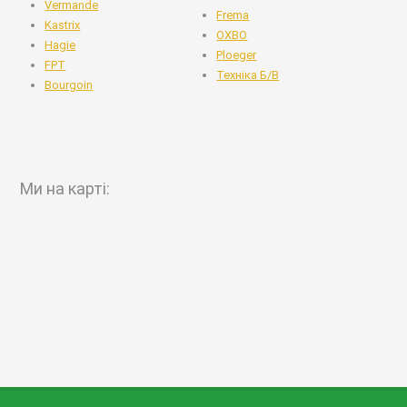
Vermande
Frema
Kastrix
OXBO
Hagie
Ploeger
FPT
Техніка Б/В
Bourgoin
Ми на карті: