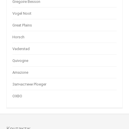
Gregoire Besson
Vogel Noot
Great Plains
Horsch
Vaderstad
Quivogne
Amazone
Запчастини Ploeger
OXBO
Контакти: