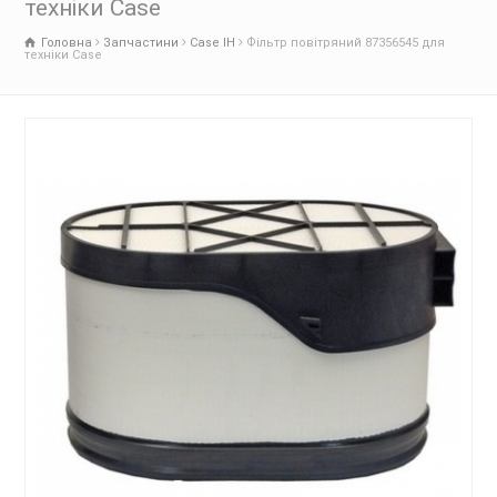
техніки Case
Головна
Запчастини
Case IH
Фільтр повітряний 87356545 для
техніки Case