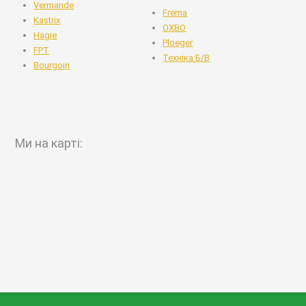
Vermande
Frema
Kastrix
OXBO
Hagie
Ploeger
FPT
Техніка Б/В
Bourgoin
Ми на карті: