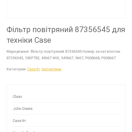
Фільтр повітряний 87356545 для
техніки Case
Маркування: Фільтр повітряний 87356545 Номер за каталогом:
87356545, 10KP782, 49667 WIX, 549667, 9667, P608668, P608667
Категории:
Case IH
,
Запчастини
Claas
John Deere
Case IH