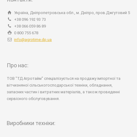
Україна, Дніпропетровська обл., м. Дніпро, пров.Джгутовий 5
+38 096 192 93 73
+38 066 059 86 89
0 800 755 678
info@agrotime.dp.ua
Про нас:
ТОВ "ТД Агротайм" спеціалізується на продажу імпортної та
вітчизняної сільськогосподарської техніки, обладнання,
запасних частин і витратних матеріалів, а також проведенні
сервісного обслуговування.
Виробники техніки: